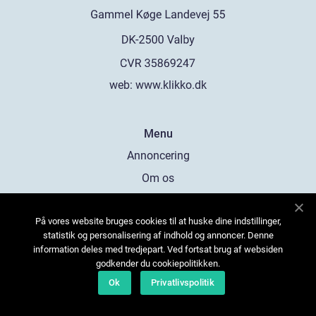
web:
www.klikko.dk
Menu
Annoncering
Om os
Cookies
På vores website bruges cookies til at huske dine indstillinger,
Kontakt os
statistik og personalisering af indhold og annoncer. Denne
Sitemap
information deles med tredjepart. Ved fortsat brug af websiden
godkender du cookiepolitikken.
Ok
Privatlivspolitik