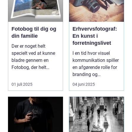
Fotobog til dig og
Erhvervsfotograf:
din familie
En kunst i
forretningslivet
Der er noget helt
specielt ved at kunne
I en tid hvor visuel
bladre gennem en
kommunikation spiller
Fotobog, der helt
en afgørende rolle for
bogstaveligt samler
branding og
minde...
markedsfø...
01 juli 2025
04 juni 2025