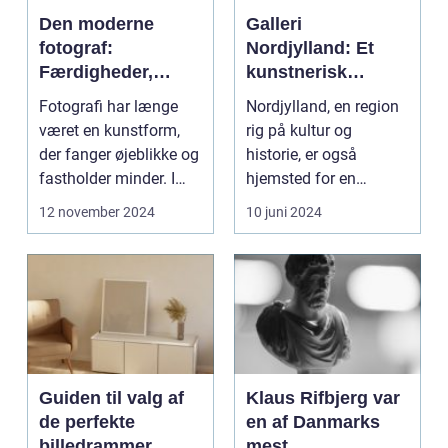
Den moderne
Galleri
fotograf:
Nordjylland: Et
Færdigheder,
kunstnerisk
teknik og
epicenter i det
Fotografi har længe
Nordjylland, en region
kreativitet
danske landskab
været en kunstform,
rig på kultur og
der fanger øjeblikke og
historie, er også
fastholder minder. I
hjemsted for en
dag, mere end n...
spirende kunstscene.
12 november 2024
10 juni 2024
Regio...
Guiden til valg af
Klaus Rifbjerg var
de perfekte
en af Danmarks
billedrammer
mest