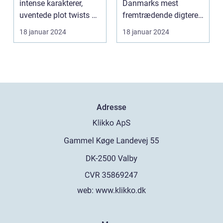
intense karakterer,
Danmarks mest
komplekse
uventede plot twists og
fremtrædende digtere
romaner
dybdegående
og sangskrivere. Hans
18 januar 2024
18 januar 2024
tematikk...
sange har...
Adresse
web:
www.klikko.dk