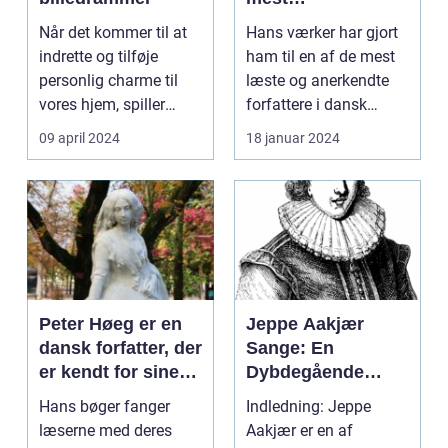
betydningsfulde
Når det kommer til at
Hans værker har gjort
forfattere og
indrette og tilføje
ham til en af de mest
forfatter til en lang
personlig charme til
læste og anerkendte
række bøger, der
vores hjem, spiller
forfattere i dansk
spænder over
billedrammer en a...
litteraturhistori...
09 april 2024
18 januar 2024
forskellige genrer
og temaer
Peter Høeg er en
Jeppe Aakjær
dansk forfatter, der
Sange: En
er kendt for sine
Dybdegående
spændende,
Undersøgelse af
Hans bøger fanger
Indledning: Jeppe
filosofiske og
Danmarks Mest
læserne med deres
Aakjær er en af
litterært
Kendte Digter