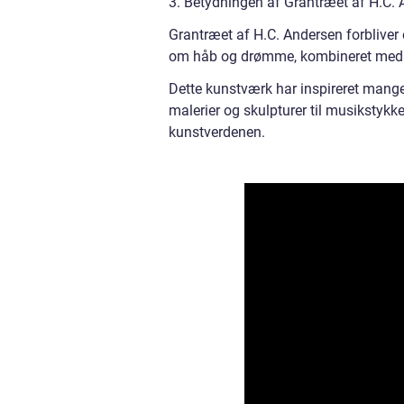
3. Betydningen af Grantræet af H.C. 
Grantræet af H.C. Andersen forbliver 
om håb og drømme, kombineret med An
Dette kunstværk har inspireret mange 
malerier og skulpturer til musikstykke
kunstverdenen.