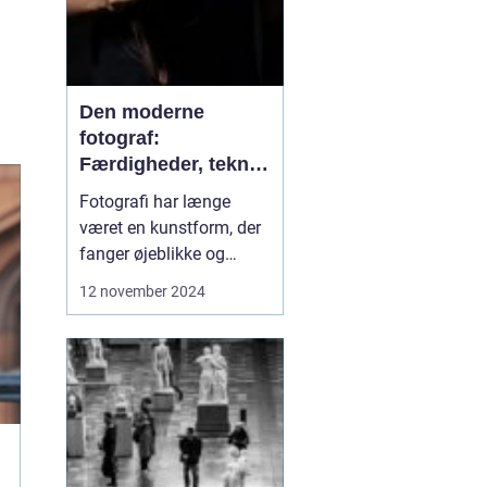
Den moderne
fotograf:
Færdigheder, teknik
og kreativitet
Fotografi har længe
været en kunstform, der
fanger øjeblikke og
fastholder minder. I dag,
12 november 2024
mere end nogensinde
før, spiller fotografen en
afgørende rolle i en
verden styret af billeder.
Fra den klassiske
portrætter til den
moderne influencer-