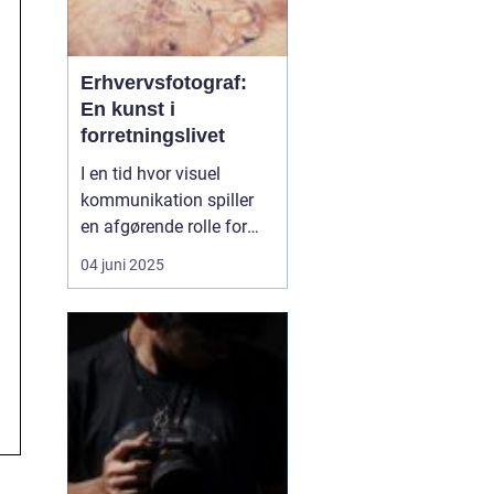
Erhvervsfotograf:
En kunst i
forretningslivet
I en tid hvor visuel
kommunikation spiller
en afgørende rolle for
branding og
04 juni 2025
markedsføring, er en
erhvervsfotograf en
uundværlig del af enhver
virksomheds strategi i
Vejle. Fotografens evne
til at formidle
virksomhedens essens
ge...