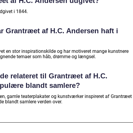
et af H.C. Andersen udgivet?
dgivet i 1844.
r Grantræet af H.C. Andersen haft i
vet en stor inspirationskilde og har motiveret mange kunstnere
r lignende temaer som håb, drømme og længsel.
e relateret til Grantræet af H.C.
pulære blandt samlere?
gen, gamle teaterplakater og kunstværker inspireret af Grantræet
de blandt samlere verden over.