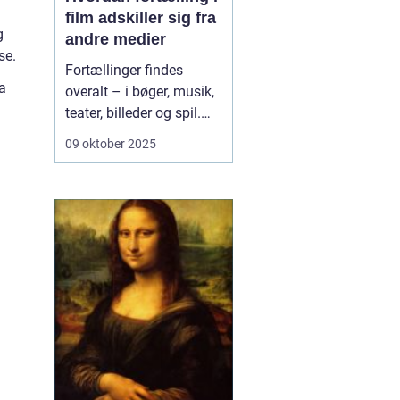
film adskiller sig fra
g
andre medier
se.
Fortællinger findes
a
overalt – i bøger, musik,
teater, billeder og spil.
Men når det gælder film,
09 oktober 2025
sker der noget
særligt.Film er ikke blot
historier fortalt med ord
– de er historier fortalt
gennem billeder, ...