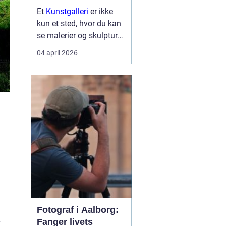
Et
Kunstgalleri
er ikke
kun et sted, hvor du kan
se malerier og skulpturer.
Det er også et mødested
04 april 2026
for mennesker, idéer og
nye perspektiver. Når vi
træder ind i et galleri,
træder vi samtidig lidt ud
af hverdagen...
Fotograf i Aalborg:
Fanger livets