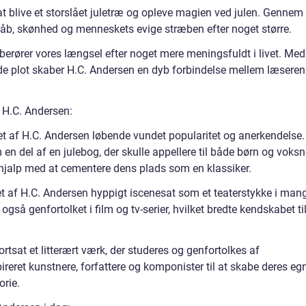
t blive et storslået juletræ og opleve magien ved julen. Gennem
åb, skønhed og menneskets evige stræben efter noget større.
 berører vores længsel efter noget mere meningsfuldt i livet. Med
de plot skaber H.C. Andersen en dyb forbindelse mellem læseren
f H.C. Andersen:
t af H.C. Andersen løbende vundet popularitet og anerkendelse.
 en del af en julebog, der skulle appellere til både børn og voksn
jalp med at cementere dens plads som en klassiker.
æet af H.C. Andersen hyppigt iscenesat som et teaterstykke i man
også genfortolket i film og tv-serier, hvilket bredte kendskabet ti
rtsat et litterært værk, der studeres og genfortolkes af
ireret kunstnere, forfattere og komponister til at skabe deres eg
orie.