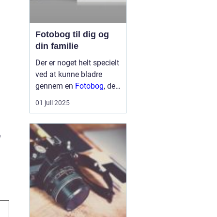
Fotobog til dig og
din familie
Der er noget helt specielt
ved at kunne bladre
gennem en
Fotobog
, der
helt bogstaveligt samler
01 juli 2025
minder i en smuk og
håndgribelig bog. En
fotobog er ikke blot en
e
række billeder. Det er en
ku...