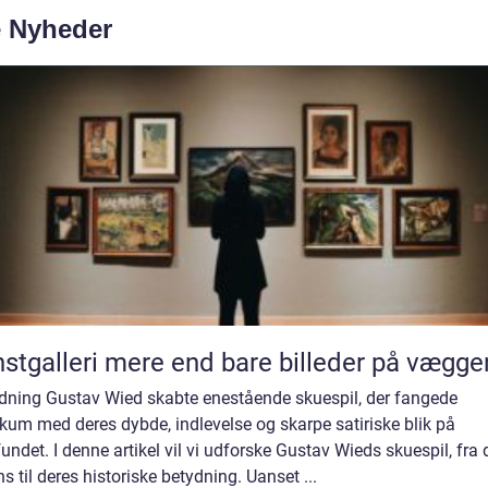
e Nyheder
Kunstgalleri mere end bare billeder på vægg
edning Gustav Wied skabte enestående skuespil, der fangede
kum med deres dybde, indlevelse og skarpe satiriske blik på
ndet. I denne artikel vil vi udforske Gustav Wieds skuespil, fra 
s til deres historiske betydning. Uanset ...