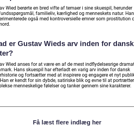
v Wied berørte en bred vifte af temaer i sine skuespil, herunder
undsspørgsmål, familieliv, kærlighed og menneskets natur. Han
erimenterede også med kontroversielle emner som prostitution 
mord.
ad er Gustav Wieds arv inden for dansk
ter?
av Wied anses for at være en af de mest indflydelsesrige dramat
nmark. Hans skuespil har efterladt en varig arv inden for dansk
rhistorie og fortsætter med at inspirere og engagere et nyt publi
Han er kendt for sin dybde, satiriske blik og evne til at portrætte
lekse menneskelige følelser og tanker gennem sine karakterer.
Få læst flere indlæg her