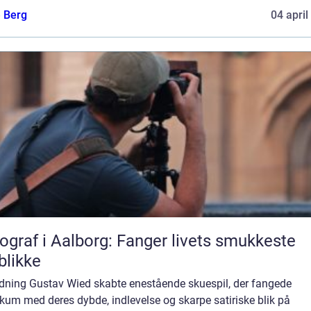
e Berg
04 april
ograf i Aalborg: Fanger livets smukkeste
blikke
edning Gustav Wied skabte enestående skuespil, der fangede
kum med deres dybde, indlevelse og skarpe satiriske blik på