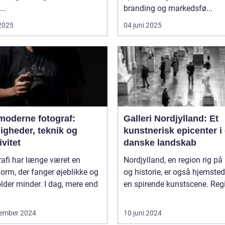
..
branding og markedsfø...
 2025
04 juni 2025
moderne fotograf:
Galleri Nordjylland: Et
igheder, teknik og
kunstnerisk epicenter i
ivitet
danske landskab
afi har længe været en
Nordjylland, en region rig på 
orm, der fanger øjeblikke og
og historie, er også hjemsted
lder minder. I dag, mere end
en spirende kunstscene. Regi
ember 2024
10 juni 2024