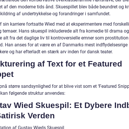
t af den moderne tids ånd. Skuespillet blev både beundret og kri
skildring af undertrykkelse og forandringer i samfundet.
af sin karriere fortsatte Wied med at eksperimentere med forskell
g temaer. Hans skuespil inkluderede alt fra komedie til drama og
e alt fra det daglige liv til kontroversielle emner som prostitutio
d. Han anses for at være en af Danmarks mest indflydelsesrige
ere og har efterladt en stærk arv inden for dansk teater.
kturering af Text for et Featured
ppet
pnå større sandsynlighed for at blive vist som et ‘Featured Snipp
 kan følgende struktur anvendes:
av Wied Skuespil: Et Dybere Indb
atirisk Verden
ation af Gustav Wieds Skuespil