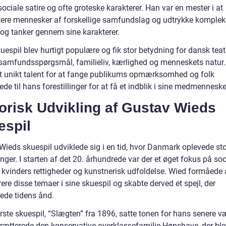
ociale satire og ofte groteske karakterer. Han var en mester i at
tere mennesker af forskellige samfundslag og udtrykke komple
 og tanker gennem sine karakterer.
espil blev hurtigt populære og fik stor betydning for dansk teat
 samfundsspørgsmål, familieliv, kærlighed og menneskets natur
t unikt talent for at fange publikums opmærksomhed og folk
e til hans forestillinger for at få et indblik i sine medmennesker
orisk Udvikling af Gustav Wieds
espil
Wieds skuespil udviklede sig i en tid, hvor Danmark oplevede st
nger. I starten af det 20. århundrede var der et øget fokus på soc
, kvinders rettigheder og kunstnerisk udfoldelse. Wied formåede 
ere disse temaer i sine skuespil og skabte derved et spejl, der
rede tidens ånd.
ste skuespil, “Slægten” fra 1896, satte tonen for hans senere væ
trætterede den konservative overklassefamilie Hønshave, der ble