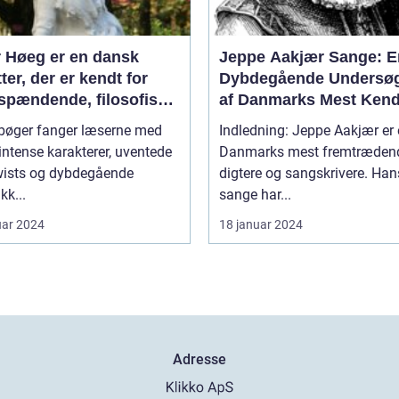
r Høeg er en dansk
Jeppe Aakjær Sange: E
tter, der er kendt for
Dybdegående Undersøg
 spændende, filosofiske
af Danmarks Mest Kend
tterært komplekse
Digter
bøger fanger læserne med
Indledning: Jeppe Aakjær er 
ner
intense karakterer, uventede
Danmarks mest fremtræden
twists og dybdegående
digtere og sangskrivere. Han
kk...
sange har...
uar 2024
18 januar 2024
Adresse