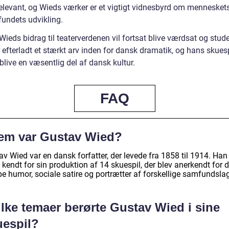
relevant, og Wieds værker er et vigtigt vidnesbyrd om mennesket
undets udvikling.
ieds bidrag til teaterverdenen vil fortsat blive værdsat og stude
efterladt et stærkt arv inden for dansk dramatik, og hans skuespi
rblive en væsentlig del af dansk kultur.
FAQ
em var Gustav Wied?
v Wied var en dansk forfatter, der levede fra 1858 til 1914. Han
kendt for sin produktion af 14 skuespil, der blev anerkendt for 
e humor, sociale satire og portrætter af forskellige samfundslag
lke temaer berørte Gustav Wied i sine
uespil?