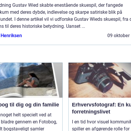
edning Gustav Wied skabte enestående skuespil, der fangede
kum med deres dybde, indlevelse og skarpe satiriske blik på
ndet. I denne artikel vil vi udforske Gustav Wieds skuespil, fra 
s til deres historiske betydning. Uanset ...
 Henriksen
09 oktober
og til dig og din familie
Erhvervsfotograf: En ku
forretningslivet
 noget helt specielt ved at
 bladre gennem en Fotobog,
I en tid hvor visuel kommuni
lt bogstaveligt samler
spiller en afgørende rolle for