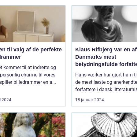
n til valg af de perfekte
Klaus Rifbjerg var en af
edrammer
Danmarks mest
betydningsfulde forfatt
t kommer til at indrette og
og forfatter til en lang
e personlig charme til vores
Hans værker har gjort ham ti
bøger, der spænder ove
spiller billedrammer en a...
de mest læste og anerkendt
forskellige genrer og t
forfattere i dansk litteraturhis
l 2024
18 januar 2024