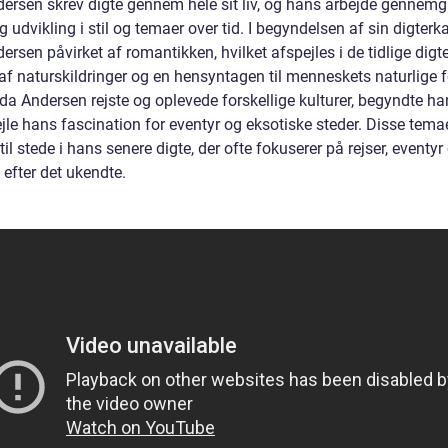
dersen skrev digte gennem hele sit liv, og hans arbejde gennemg
g udvikling i stil og temaer over tid. I begyndelsen af sin digterka
ersen påvirket af romantikken, hvilket afspejles i de tidlige digte
f naturskildringer og en hensyntagen til menneskets naturlige fø
da Andersen rejste og oplevede forskellige kulturer, begyndte ha
jle hans fascination for eventyr og eksotiske steder. Disse temae
 til stede i hans senere digte, der ofte fokuserer på rejser, eventyr
efter det ukendte.