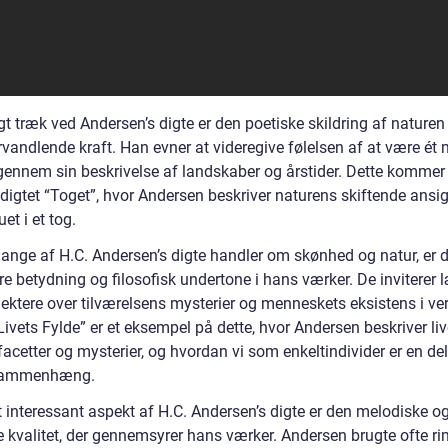
gt træk ved Andersen’s digte er den poetiske skildring af naturen
rvandlende kraft. Han evner at videregive følelsen af at være ét
gennem sin beskrivelse af landskaber og årstider. Dette kommer 
 digtet “Toget”, hvor Andersen beskriver naturens skiftende ansig
uet i et tog.
nge af H.C. Andersen’s digte handler om skønhed og natur, er 
e betydning og filosofisk undertone i hans værker. De inviterer 
eflektere over tilværelsens mysterier og menneskets eksistens i ve
Livets Fylde” er et eksempel på dette, hvor Andersen beskriver liv
cetter og mysterier, og hvordan vi som enkeltindivider er en del
 sammenhæng.
t interessant aspekt af H.C. Andersen’s digte er den melodiske o
e kvalitet, der gennemsyrer hans værker. Andersen brugte ofte ri