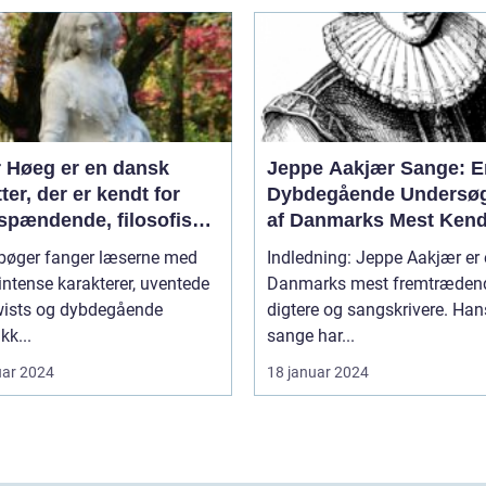
r Høeg er en dansk
Jeppe Aakjær Sange: E
tter, der er kendt for
Dybdegående Undersøg
 spændende, filosofiske
af Danmarks Mest Kend
tterært komplekse
Digter
bøger fanger læserne med
Indledning: Jeppe Aakjær er 
ner
intense karakterer, uventede
Danmarks mest fremtræden
twists og dybdegående
digtere og sangskrivere. Han
kk...
sange har...
uar 2024
18 januar 2024