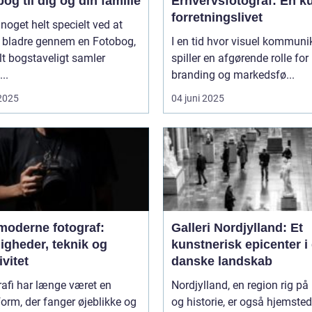
og til dig og din familie
Erhvervsfotograf: En ku
forretningslivet
 noget helt specielt ved at
 bladre gennem en Fotobog,
I en tid hvor visuel kommuni
lt bogstaveligt samler
spiller en afgørende rolle for
..
branding og markedsfø...
 2025
04 juni 2025
moderne fotograf:
Galleri Nordjylland: Et
igheder, teknik og
kunstnerisk epicenter i
ivitet
danske landskab
afi har længe været en
Nordjylland, en region rig på 
orm, der fanger øjeblikke og
og historie, er også hjemsted