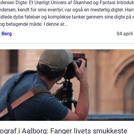
dersen Digte: Et Urørligt Univers af Skønhed og Fantasi Introduk
ndersen, kendt for sine eventyr, var også en mesterlig digter. Han
idlede dybe følelser og komplekse tanker gennem sine digte på 
og betagende måde. I denne ar...
e Berg
04 april
ograf i Aalborg: Fanger livets smukkeste