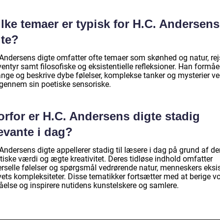
lke temaer er typisk for H.C. Andersens
gte?
 Andersens digte omfatter ofte temaer som skønhed og natur, rej
entyr samt filosofiske og eksistentielle refleksioner. Han formåe
ange og beskrive dybe følelser, komplekse tanker og mysterier v
t gennem sin poetiske sensoriske.
rfor er H.C. Andersens digte stadig
evante i dag?
Andersens digte appellerer stadig til læsere i dag på grund af de
iske værdi og ægte kreativitet. Deres tidløse indhold omfatter
erselle følelser og spørgsmål vedrørende natur, menneskers eksi
vets kompleksiteter. Disse tematikker fortsætter med at berige v
åelse og inspirere nutidens kunstelskere og samlere.