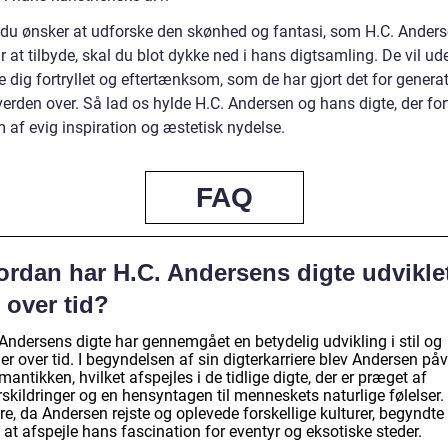
 du ønsker at udforske den skønhed og fantasi, som H.C. Anders
r at tilbyde, skal du blot dykke ned i hans digtsamling. De vil ude
e dig fortryllet og eftertænksom, som de har gjort det for genera
erden over. Så lad os hylde H.C. Andersen og hans digte, der for
 af evig inspiration og æstetisk nydelse.
FAQ
ordan har H.C. Andersens digte udvikle
 over tid?
 Andersens digte har gennemgået en betydelig udvikling i stil og
r over tid. I begyndelsen af sin digterkarriere blev Andersen påv
mantikken, hvilket afspejles i de tidlige digte, der er præget af
skildringer og en hensyntagen til menneskets naturlige følelser.
e, da Andersen rejste og oplevede forskellige kulturer, begyndte
 at afspejle hans fascination for eventyr og eksotiske steder.