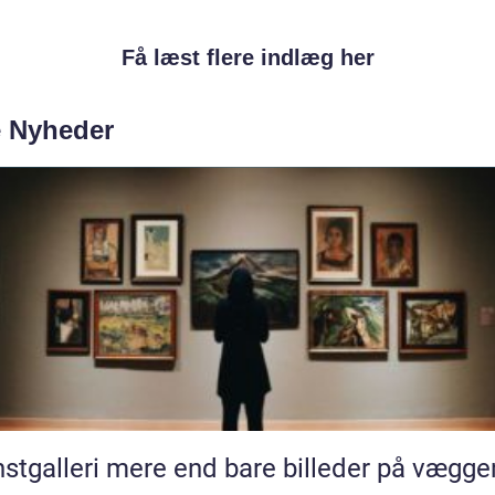
Få læst flere indlæg her
e Nyheder
Kunstgalleri mere end bare billeder på vægg