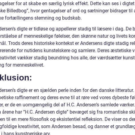
gelser for at skabe en særlig lyrisk effekt. Dette kan ses i digtet
e Billedbog”, hvor gentagelser af ord og sætninger bidrager til 
ke fortællingens stemning og budskab.
ersen’s digte er tidløse og appellerer stadig til læsere i dag. De 
orståelse af menneskelige følelser, den skønne natur og livets k
ål. Trods deres historiske kontekst er Andersens digte stadig re
irerende for nutidens kunstelskere og samlere. Deres æstetiske 
eativitet vækker stadig beundring hos alle, der værdsætter kuns
ng for menneskelivet.
klusion:
ersen’s digte er en sjælden perle inden for den danske litteratur
etiske raffinement og deres evne til at røre ved vores dybeste fø
er, er de en uomgængelig del af H.C. Andersen’s samlede værker.
årene har “H.C. Andersen digte” bevæget sig fra romantiske ski
en til en mere filosofisk og eksistentiel refleksion. De viser os de
foldige kreativitet, som Andersen besad, og danner et grundl
 i hans kunstneriske arv.