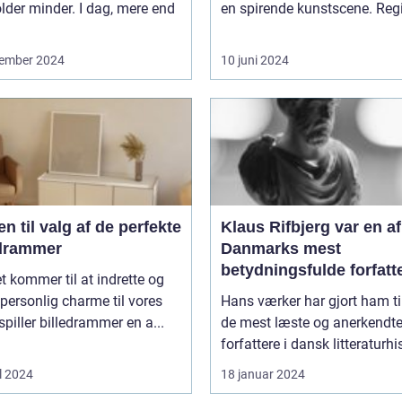
lder minder. I dag, mere end
en spirende kunstscene. Regi
ember 2024
10 juni 2024
n til valg af de perfekte
Klaus Rifbjerg var en af
edrammer
Danmarks mest
betydningsfulde forfatt
t kommer til at indrette og
og forfatter til en lang
e personlig charme til vores
Hans værker har gjort ham ti
bøger, der spænder ove
spiller billedrammer en a...
de mest læste og anerkendt
forskellige genrer og t
forfattere i dansk litteraturhis
l 2024
18 januar 2024