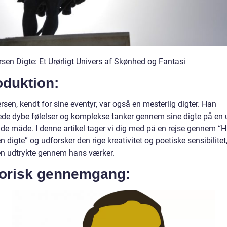
rsen Digte: Et Urørligt Univers af Skønhed og Fantasi
oduktion:
rsen, kendt for sine eventyr, var også en mesterlig digter. Han
ede dybe følelser og komplekse tanker gennem sine digte på en 
de måde. I denne artikel tager vi dig med på en rejse gennem “H
 digte” og udforsker den rige kreativitet og poetiske sensibilite
n udtrykte gennem hans værker.
torisk gennemgang: