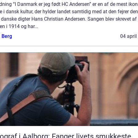
dning “I Danmark er jeg født HC Andersen” er en af de mest ikon
 i dansk kultur, der hylder landet samtidig med at den fejrer den
 danske digter Hans Christian Andersen. Sangen blev skrevet af 
en i 1914 og har...
e Berg
04 april
ograf i Aalborg: Fanger livets smukkeste