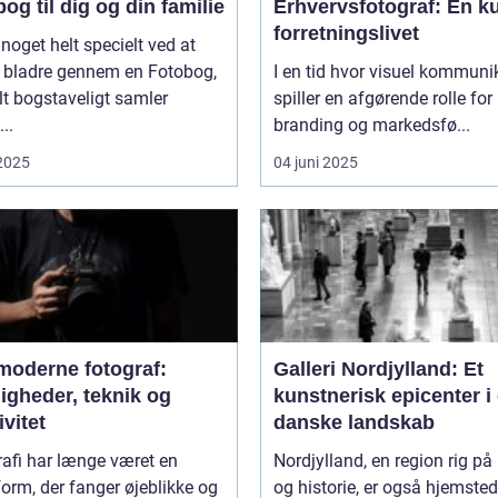
og til dig og din familie
Erhvervsfotograf: En ku
forretningslivet
 noget helt specielt ved at
 bladre gennem en Fotobog,
I en tid hvor visuel kommuni
lt bogstaveligt samler
spiller en afgørende rolle for
..
branding og markedsfø...
 2025
04 juni 2025
moderne fotograf:
Galleri Nordjylland: Et
igheder, teknik og
kunstnerisk epicenter i
ivitet
danske landskab
afi har længe været en
Nordjylland, en region rig på 
orm, der fanger øjeblikke og
og historie, er også hjemsted