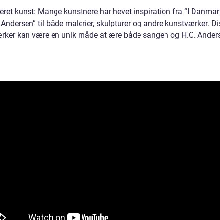
reret kunst: Mange kunstnere har hevet inspiration fra “I Danmark
Andersen” til både malerier, skulpturer og andre kunstværker. Di
rker kan være en unik måde at ære både sangen og H.C. Ander