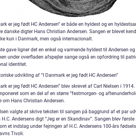
ark er jeg født HC Andersen” er både en hyldest og en hyldestsan
re danske digter Hans Christian Andersen. Sangen er blevet kend
ikke kun i Danmark, men også internacionalt.
ste gave ligner det en enkel og varmende hyldest til Andersen o
men under overfladen afspejler sange også en opfordring til patr
nal identitet.
toriske udvikling af “I Danmark er jeg født HC Andersen”
ark er jeg født HC Andersen” blev skrevet af Carl Nielsen i 1914
mponeret som en del af en større “festmorgen- og aftenunderho
de om Hans Christian Andersen.
lsen valgte at skrive teksten til sangen på baggrund af et par ud
ra H.C. Andersens digt “Jeg er en Skandinav”. Sangen blev første
som et indslag under fejringen af H.C. Andersens 100-års fødsels
vns Tivoli.