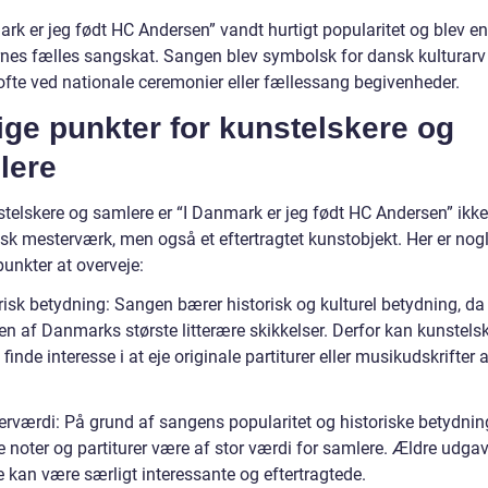
rk er jeg født HC Andersen” vandt hurtigt popularitet og blev en
nes fælles sangskat. Sangen blev symbolsk for dansk kulturarv
ofte ved nationale ceremonier eller fællessang begivenheder.
ige punkter for kunstelskere og
lere
stelskere og samlere er “I Danmark er jeg født HC Andersen” ikke
sk mesterværk, men også et eftertragtet kunstobjekt. Her er nog
punkter at overveje:
risk betydning: Sangen bærer historisk og kulturel betydning, da
en af Danmarks største litterære skikkelser. Derfor kan kunstels
finde interesse i at eje originale partiturer eller musikudskrifter 
erværdi: På grund af sangens popularitet og historiske betydnin
e noter og partiturer være af stor værdi for samlere. Ældre udgav
 kan være særligt interessante og eftertragtede.