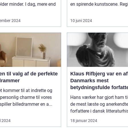
lder minder. I dag, mere end
en spirende kunstscene. Regi
ember 2024
10 juni 2024
n til valg af de perfekte
Klaus Rifbjerg var en af
edrammer
Danmarks mest
betydningsfulde forfatt
t kommer til at indrette og
og forfatter til en lang
e personlig charme til vores
Hans værker har gjort ham ti
bøger, der spænder ove
spiller billedrammer en a...
de mest læste og anerkendt
forskellige genrer og t
forfattere i dansk litteraturhis
l 2024
18 januar 2024