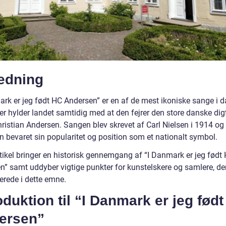
ledning
ark er jeg født HC Andersen” er en af de mest ikoniske sange i 
der hylder landet samtidig med at den fejrer den store danske dig
ristian Andersen. Sangen blev skrevet af Carl Nielsen i 1914 og
n bevaret sin popularitet og position som et nationalt symbol.
rtikel bringer en historisk gennemgang af “I Danmark er jeg født
n” samt uddyber vigtige punkter for kunstelskere og samlere, der
erede i dette emne.
oduktion til “I Danmark er jeg fød
ersen”