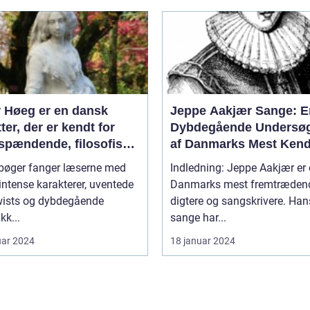
r Høeg er en dansk
Jeppe Aakjær Sange: E
tter, der er kendt for
Dybdegående Undersøg
 spændende, filosofiske
af Danmarks Mest Kend
tterært komplekse
Digter
bøger fanger læserne med
Indledning: Jeppe Aakjær er 
ner
intense karakterer, uventede
Danmarks mest fremtræden
twists og dybdegående
digtere og sangskrivere. Han
kk...
sange har...
uar 2024
18 januar 2024