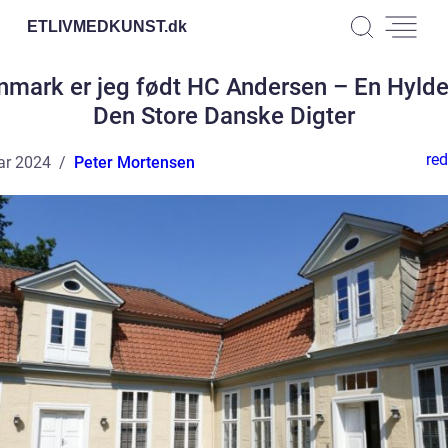
ETLIVMEDKUNST.
dk
nmark er jeg født HC Andersen – En Hyldes
Den Store Danske Digter
red
ar 2024
Peter Mortensen