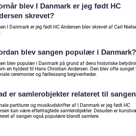
ornår blev I Danmark er jeg født HC
dersen skrevet?
en I Danmark er jeg født HC Andersen blev skrevet af Carl Nielse
.
ordan blev sangen populær i Danmark
en blev populær i Danmark på grund af dens historiske betydni
om en hyldest til Hans Christian Andersen. Den blev ofte sunget
onale ceremonier og fællessang begivenheder.
d er samlerobjekter relateret til sange
nale partiturer og musikudskrifter af I Danmark er jeg født HC
rsen kan være eftertragtede samlerobjekter. Desuden er kunstv
ireret af sangen også populære blandt samlere.