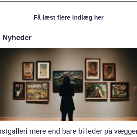
Få læst flere indlæg her
e Nyheder
Kunstgalleri mere end bare billeder på vægg