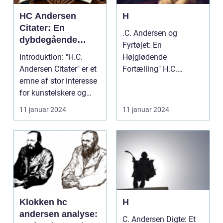
HC Andersen
H
Citater: En
.C. Andersen og
dybdegående
Fyrtøjet: En
analyse og
Introduktion: "H.C.
Højglødende
historisk
Andersen Citater" er et
Fortælling" H.C.
gennemgang
emne af stor interesse
Andersen og Fyrtøjet:
for kunstelskere og
En Højglødende For...
samlere verde...
11 januar 2024
11 januar 2024
Klokken hc
H
andersen analyse:
C. Andersen Digte: Et