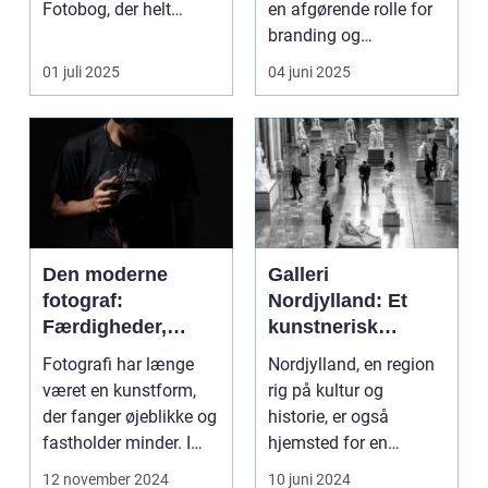
Fotobog, der helt
en afgørende rolle for
bogstaveligt samler
branding og
minde...
markedsfø...
01 juli 2025
04 juni 2025
Den moderne
Galleri
fotograf:
Nordjylland: Et
Færdigheder,
kunstnerisk
teknik og
epicenter i det
Fotografi har længe
Nordjylland, en region
kreativitet
danske landskab
været en kunstform,
rig på kultur og
der fanger øjeblikke og
historie, er også
fastholder minder. I
hjemsted for en
dag, mere end n...
spirende kunstscene.
12 november 2024
10 juni 2024