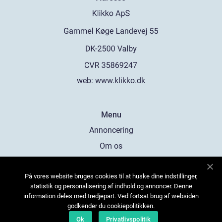
web:
www.klikko.dk
Menu
Annoncering
Om os
Cookies
På vores website bruges cookies til at huske dine indstillinger,
Kontakt os
statistik og personalisering af indhold og annoncer. Denne
Sitemap
information deles med tredjepart. Ved fortsat brug af websiden
godkender du cookiepolitikken.
Ok
Privatlivspolitik