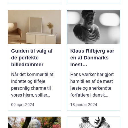
Regio...
Guiden til valg af
Klaus Rifbjerg var
de perfekte
en af Danmarks
billedrammer
mest
betydningsfulde
Når det kommer til at
Hans værker har gjort
forfattere og
indrette og tilføje
ham til en af de mest
forfatter til en lang
personlig charme til
læste og anerkendte
række bøger, der
vores hjem, spiller
forfattere i dansk
spænder over
billedrammer en a...
litteraturhistori...
09 april 2024
18 januar 2024
forskellige genrer
og temaer