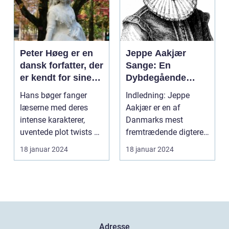
Peter Høeg er en
Jeppe Aakjær
dansk forfatter, der
Sange: En
er kendt for sine
Dybdegående
spændende,
Undersøgelse af
Hans bøger fanger
Indledning: Jeppe
filosofiske og
Danmarks Mest
læserne med deres
Aakjær er en af
litterært
Kendte Digter
intense karakterer,
Danmarks mest
komplekse
uventede plot twists og
fremtrædende digtere
romaner
dybdegående
og sangskrivere. Hans
18 januar 2024
18 januar 2024
tematikk...
sange har...
Adresse