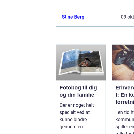
Stine Berg
09 ok
Fotobog til dig
Erhver
og din familie
f: En k
forretn
Der er noget helt
specielt ved at
I en tid 
kunne bladre
kommuni
gennem en
spiller 
Fotobog, der helt
rolle for