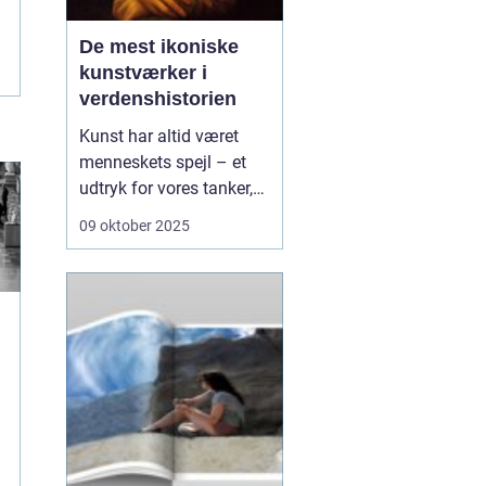
De mest ikoniske
kunstværker i
verdenshistorien
Kunst har altid været
menneskets spejl – et
udtryk for vores tanker,
tro, følelser og drømme.
09 oktober 2025
Fra de første
hulemalerier til moderne
installationer har
kunstværker fungeret
som både historiske
dokumenter o...