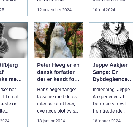
ø...
minder. I dag, mere
spirende
025
12 november 2024
10 juni 2024
end n...
kunstscene. Regio..
ifbjerg
Peter Høeg er en
Jeppe Aakjær
af
dansk forfatter,
Sange: En
ks mest
der er kendt for
Dybdegående
ingsfulde
sine
Undersøgelse a
ker har
Hans bøger fanger
Indledning: Jeppe
ere og
spændende,
Danmarks Mest
 til en af
læserne med deres
Aakjær er en af
r til en
filosofiske og
Kendte Digter
læste og
intense karakterer,
Danmarks mest
ække
litterært
dte
uventede plot twists
fremtrædende
der
komplekse
e i dansk
og dybdegående
digtere og
 2024
18 januar 2024
18 januar 2024
r over
romaner
histori...
tematikk...
sangskrivere. Hans
lige
sange har...