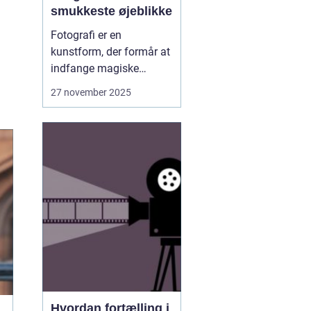
smukkeste øjeblikke
Fotografi er en
kunstform, der formår at
indfange magiske
øjeblikke, som varer livet
27 november 2025
ud. I Aalborg står mange
talentfulde fotografer
klar til at levere billeder,
der kan gøre
uforglemmelige
øjeblikke til varige
minder...
Hvordan fortælling i