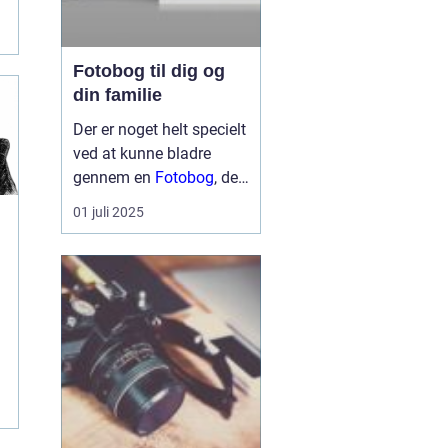
.
Fotobog til dig og
din familie
Der er noget helt specielt
ved at kunne bladre
gennem en
Fotobog
, der
helt bogstaveligt samler
01 juli 2025
minder i en smuk og
håndgribelig bog. En
fotobog er ikke blot en
f
række billeder. Det er en
ku...