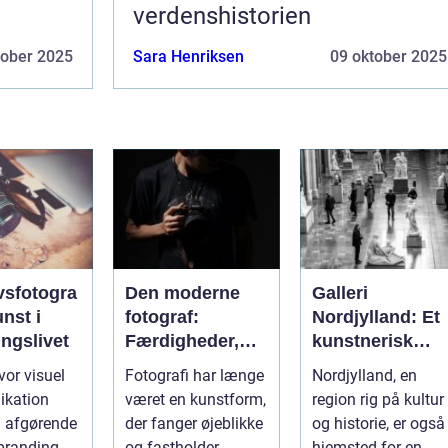
verdenshistorien
tober 2025
Sara Henriksen
09 oktober 2025
vsfotogra
Den moderne
Galleri
unst i
fotograf:
Nordjylland: Et
ingslivet
Færdigheder,
kunstnerisk
teknik og
epicenter i det
hvor visuel
Fotografi har længe
Nordjylland, en
kreativitet
danske
kation
været en kunstform,
region rig på kultur
landskab
en afgørende
der fanger øjeblikke
og historie, er også
 branding og
og fastholder
hjemsted for en