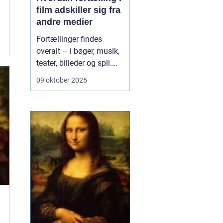
film adskiller sig fra
andre medier
Fortællinger findes
overalt – i bøger, musik,
teater, billeder og spil.
Men når det gælder film,
09 oktober 2025
sker der noget
særligt.Film er ikke blot
historier fortalt med ord
– de er historier fortalt
gennem billeder, ...