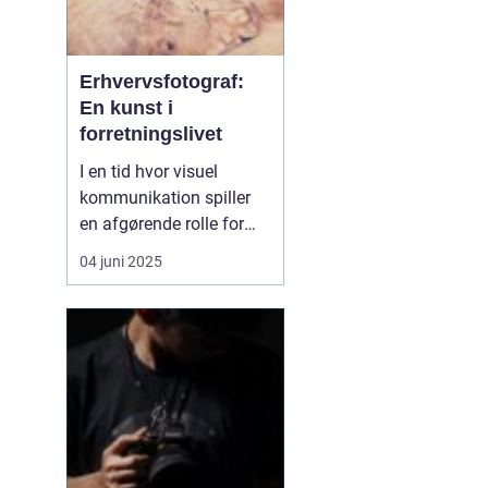
Erhvervsfotograf:
En kunst i
forretningslivet
I en tid hvor visuel
kommunikation spiller
en afgørende rolle for
branding og
04 juni 2025
markedsføring, er en
erhvervsfotograf en
uundværlig del af enhver
virksomheds strategi i
Vejle. Fotografens evne
til at formidle
virksomhedens essens
ge...