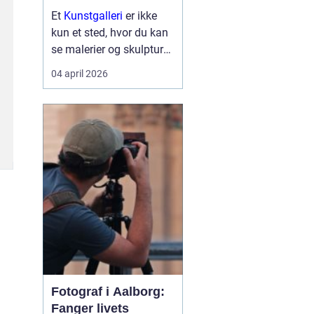
Et
Kunstgalleri
er ikke
kun et sted, hvor du kan
se malerier og skulpturer.
Det er også et mødested
04 april 2026
for mennesker, idéer og
nye perspektiver. Når vi
træder ind i et galleri,
træder vi samtidig lidt ud
af hverdagen...
Fotograf i Aalborg:
Fanger livets