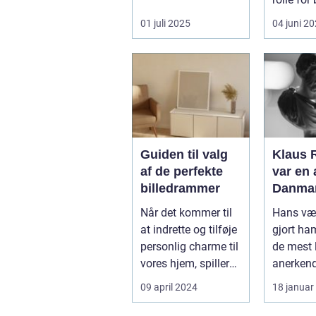
bogstaveligt samler
markedsf
01 juli 2025
04 juni 2
minde...
Guiden til valg
Klaus R
af de perfekte
var en 
billedrammer
Danmar
betydn
Når det kommer til
Hans vær
forfatt
at indrette og tilføje
gjort ham
forfatte
personlig charme til
de mest 
lang r
vores hjem, spiller
anerken
bøger, 
billedrammer en a...
forfatter
09 april 2024
18 januar
spænde
litteratur
forskel