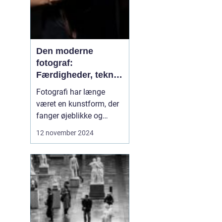
Den moderne
fotograf:
Færdigheder, teknik
og kreativitet
Fotografi har længe
været en kunstform, der
fanger øjeblikke og
fastholder minder. I dag,
12 november 2024
mere end nogensinde
før, spiller fotografen en
afgørende rolle i en
verden styret af billeder.
Fra den klassiske
portrætter til den
moderne influencer-