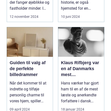
der fanger øjeblikke og
historie, er også
fastholder minder. I
hjemsted for en
dag, mere end n...
spirende kunstscene.
12 november 2024
10 juni 2024
Regio...
Guiden til valg af
Klaus Rifbjerg var
de perfekte
en af Danmarks
billedrammer
mest
betydningsfulde
Når det kommer til at
Hans værker har gjort
forfattere og
indrette og tilføje
ham til en af de mest
forfatter til en lang
personlig charme til
læste og anerkendte
række bøger, der
vores hjem, spiller
forfattere i dansk
spænder over
billedrammer en a...
litteraturhistori...
09 april 2024
18 januar 2024
forskellige genrer