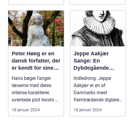
og temaer
Peter Høeg er en
Jeppe Aakjær
dansk forfatter, der
Sange: En
er kendt for sine
Dybdegående
spændende,
Undersøgelse af
Hans bøger fanger
Indledning: Jeppe
filosofiske og
Danmarks Mest
læserne med deres
Aakjær er en af
litterært
Kendte Digter
intense karakterer,
Danmarks mest
komplekse
uventede plot twists og
fremtrædende digtere
romaner
dybdegående
og sangskrivere. Hans
18 januar 2024
18 januar 2024
tematikk...
sange har...