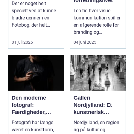
forretningslivet
Der er noget helt
specielt ved at kunne
I en tid hvor visuel
bladre gennem en
kommunikation spiller
Fotobog, der helt
en afgørende rolle for
bogstaveligt samler
branding og
minde...
markedsfø...
01 juli 2025
04 juni 2025
Den moderne
Galleri
fotograf:
Nordjylland: Et
Færdigheder,
kunstnerisk
teknik og
epicenter i det
Fotografi har længe
Nordjylland, en region
kreativitet
danske landskab
været en kunstform,
rig på kultur og