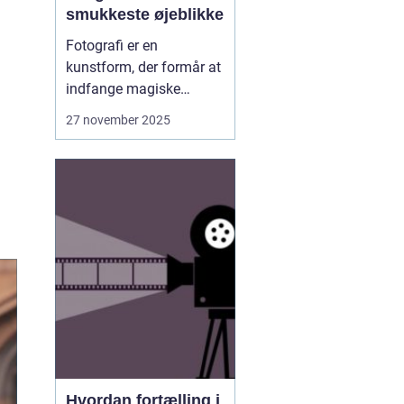
smukkeste øjeblikke
Fotografi er en
kunstform, der formår at
indfange magiske
øjeblikke, som varer livet
27 november 2025
ud. I Aalborg står mange
talentfulde fotografer
klar til at levere billeder,
der kan gøre
uforglemmelige
øjeblikke til varige
minder...
Hvordan fortælling i