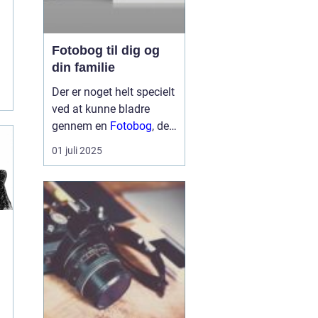
Fotobog til dig og
din familie
Der er noget helt specielt
.
ved at kunne bladre
gennem en
Fotobog
, der
helt bogstaveligt samler
01 juli 2025
minder i en smuk og
håndgribelig bog. En
fotobog er ikke blot en
række billeder. Det er en
ku...
f