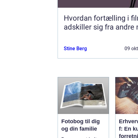
Hvordan fortælling i fi
adskiller sig fra andre
Stine Berg
09 ok
Fotobog til dig
Erhver
og din familie
f: En k
forretn