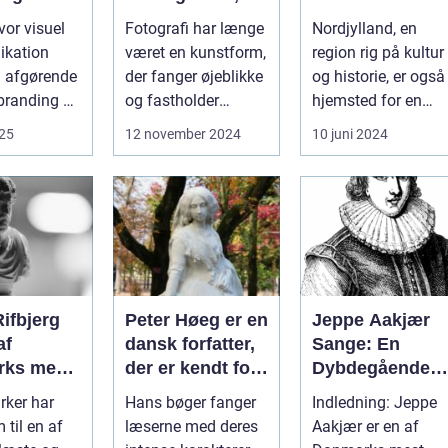
teknik og
epicenter i det
hvor visuel
Fotografi har længe
Nordjylland, en
kreativitet
danske
kation
været en kunstform,
region rig på kultur
landskab
en afgørende
der fanger øjeblikke
og historie, er også
 branding og
og fastholder
hjemsted for en
ø...
minder. I dag, mere
spirende
025
12 november 2024
10 juni 2024
end n...
kunstscene. Regio..
ifbjerg
Peter Høeg er en
Jeppe Aakjær
af
dansk forfatter,
Sange: En
ks mest
der er kendt for
Dybdegående
ingsfulde
sine
Undersøgelse a
ker har
Hans bøger fanger
Indledning: Jeppe
ere og
spændende,
Danmarks Mest
 til en af
læserne med deres
Aakjær er en af
r til en
filosofiske og
Kendte Digter