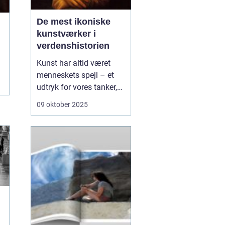
De mest ikoniske
kunstværker i
verdenshistorien
Kunst har altid været
menneskets spejl – et
udtryk for vores tanker,
tro, følelser og drømme.
09 oktober 2025
Fra de første
hulemalerier til moderne
installationer har
kunstværker fungeret
som både historiske
dokumenter o...