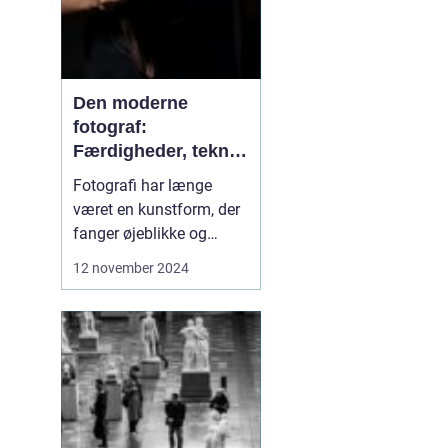
Den moderne
fotograf:
Færdigheder, teknik
og kreativitet
Fotografi har længe
været en kunstform, der
fanger øjeblikke og
fastholder minder. I dag,
12 november 2024
mere end nogensinde
før, spiller fotografen en
afgørende rolle i en
verden styret af billeder.
Fra den klassiske
portrætter til den
moderne influencer-