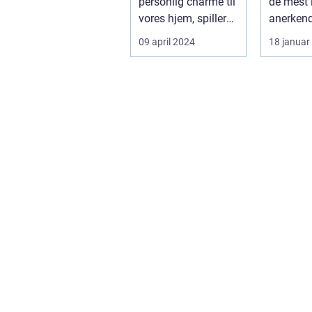
personlig charme til
de mest 
lang r
vores hjem, spiller
anerken
bøger, 
billedrammer en a...
forfatter
09 april 2024
18 januar
spænde
litteratur
forskel
genrer
temaer