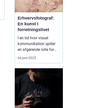
Erhvervsfotograf:
En kunst i
forretningslivet
I en tid hvor visuel
kommunikation spiller
en afgørende rolle for
branding og
04 juni 2025
markedsføring, er en
erhvervsfotograf en
uundværlig del af enhver
virksomheds strategi i
Vejle. Fotografens evne
til at formidle
virksomhedens essens
ge...