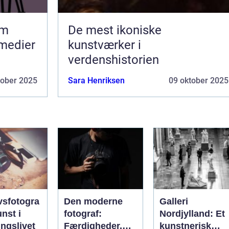
lm
De mest ikoniske
 medier
kunstværker i
verdenshistorien
tober 2025
Sara Henriksen
09 oktober 2025
vsfotogra
Den moderne
Galleri
unst i
fotograf:
Nordjylland: Et
ingslivet
Færdigheder,
kunstnerisk