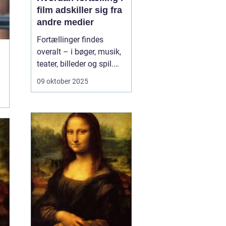
film adskiller sig fra
andre medier
Fortællinger findes
overalt – i bøger, musik,
teater, billeder og spil.
Men når det gælder film,
09 oktober 2025
sker der noget
særligt.Film er ikke blot
historier fortalt med ord
– de er historier fortalt
gennem billeder, ...