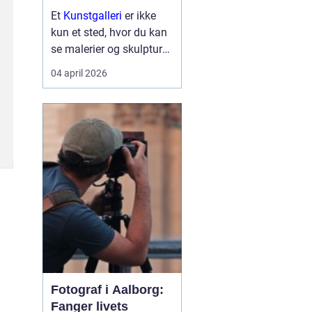
Et
Kunstgalleri
er ikke
kun et sted, hvor du kan
se malerier og skulpturer.
Det er også et mødested
04 april 2026
for mennesker, idéer og
nye perspektiver. Når vi
træder ind i et galleri,
træder vi samtidig lidt ud
af hverdagen...
Fotograf i Aalborg:
Fanger livets