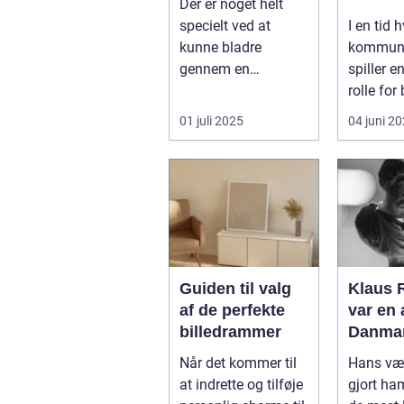
Der er noget helt
specielt ved at
I en tid 
kunne bladre
kommuni
gennem en
spiller 
Fotobog, der helt
rolle for
bogstaveligt samler
markedsf
01 juli 2025
04 juni 2
minde...
Guiden til valg
Klaus R
af de perfekte
var en 
billedrammer
Danmar
betydn
Når det kommer til
Hans vær
forfatt
at indrette og tilføje
gjort ham
forfatte