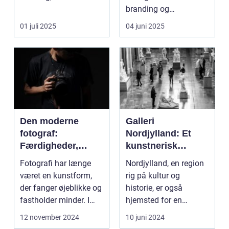
bogstaveligt samler
branding og
minde...
markedsfø...
01 juli 2025
04 juni 2025
Den moderne
Galleri
fotograf:
Nordjylland: Et
Færdigheder,
kunstnerisk
teknik og
epicenter i det
Fotografi har længe
Nordjylland, en region
kreativitet
danske landskab
været en kunstform,
rig på kultur og
der fanger øjeblikke og
historie, er også
fastholder minder. I
hjemsted for en
dag, mere end n...
spirende kunstscene.
12 november 2024
10 juni 2024
Regio...