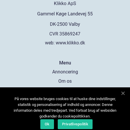
web:
www.klikko.dk
Menu
Annoncering
Om os
Cookies
På vores website bruges cookies til at huske dine indstillinger,
Kontakt os
statistik og personalisering af indhold og annoncer. Denne
Sitemap
information deles med tredjepart. Ved fortsat brug af websiden
godkender du cookiepolitikken.
Ok
Privatlivspolitik