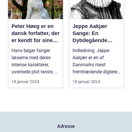
Peter Høeg er en
Jeppe Aakjær
dansk forfatter, der
Sange: En
er kendt for sine
Dybdegående
spændende,
Undersøgelse af
Hans bøger fanger
Indledning: Jeppe
filosofiske og
Danmarks Mest
læserne med deres
Aakjær er en af
litterært
Kendte Digter
intense karakterer,
Danmarks mest
komplekse
uventede plot twists og
fremtrædende digtere
romaner
dybdegående
og sangskrivere. Hans
18 januar 2024
18 januar 2024
tematikk...
sange har...
Adresse