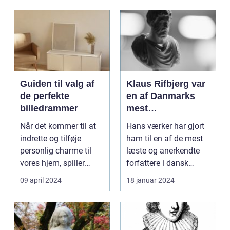
Guiden til valg af
Klaus Rifbjerg var
de perfekte
en af Danmarks
billedrammer
mest
betydningsfulde
Når det kommer til at
Hans værker har gjort
forfattere og
indrette og tilføje
ham til en af de mest
forfatter til en lang
personlig charme til
læste og anerkendte
række bøger, der
vores hjem, spiller
forfattere i dansk
spænder over
billedrammer en a...
litteraturhistori...
09 april 2024
18 januar 2024
forskellige genrer
og temaer