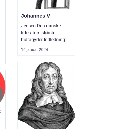
Johannes V
Jensen Den danske
litteraturs største
bidragyder Indledning: .
Jensen var uden tvivl
16 januar 2024
en...
t