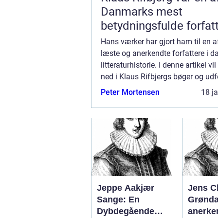
Danmarks mest
betydningsfulde forfat
forfatter til en lang ræ
Hans værker har gjort ham til en 
bøger, der spænder ov
læste og anerkendte forfattere i d
litteraturhistorie. I denne artikel vi
forskellige genrer og 
ned i Klaus Rifbjergs bøger og ud
deres betydning samt den historis
Peter Mortensen
18 j
udvikling af hans forfatterskab. P
Jeppe Aakjær
Jens Ch
Sange: En
Grønda
Dybdegående
anerke