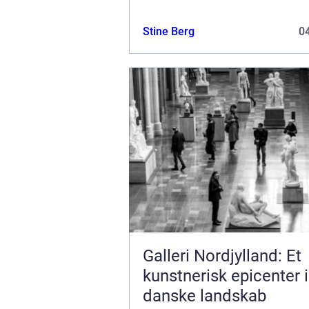
strategi i Vejle. Fotografens evne ti
formidle virksomhedens essens ge
Stine Berg
04
Galleri Nordjylland: Et
kunstnerisk epicenter i
danske landskab