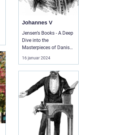
Johannes V
Jensen's Books - A Deep
Dive into the
Masterpieces of Danish
Literature Introduction:
16 januar 2024
In the realm of Danish
literature, few names
stand as tall as . Jensen.
Known for his
captivating storytelling
and profound insights
into the human
condition, Jens...