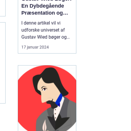
En Dybdegående
Præsentation og
Historisk
I denne artikel vil vi
Gennemgang
udforske universet af
Gustav Wied bøger og
give en dybdegående
17 januar 2024
præsentation af, hvad
der er vigtigt at vide for
enhver kunstelsker eller
samler, der ønsker at
dykke ned i denne
inspirerende forfatters
verden. Vi vil også se
på,...