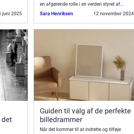
l at
en afgørende rolle i en verden styret af
...
billeder. Fra den klassiske portrætter til den
 juni 2025
Sara Henriksen
12 november 2024
moderne influencer-kultur, f...
Guiden til valg af de perfekte
 det
billedrammer
Når det kommer til at indrette og tilføje