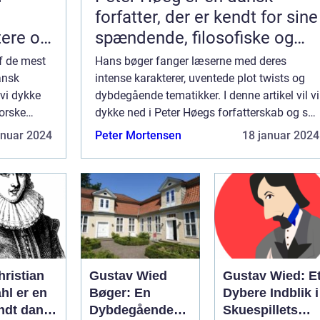
forfatter, der er kendt for sine
tere og
spændende, filosofiske og
kke
litterært komplekse romaner
af de mest
Hans bøger fanger læserne med deres
er
ansk
intense karakterer, uventede plot twists og
l vi dykke
dybdegående tematikker. I denne artikel vil vi
temaer
forske
dykke ned i Peter Høegs forfatterskab og se
ke
på, hvordan hans bøger har udviklet sig over
anuar 2024
Peter Mortensen
18 januar 2024
ræsentat...
tid. Peter Høegs forfatterskab kan...
ristian
Gustav Wied
Gustav Wied: E
hl er en
Bøger: En
Dybere Indblik i
ndt dansk
Dybdegående
Skuespillets