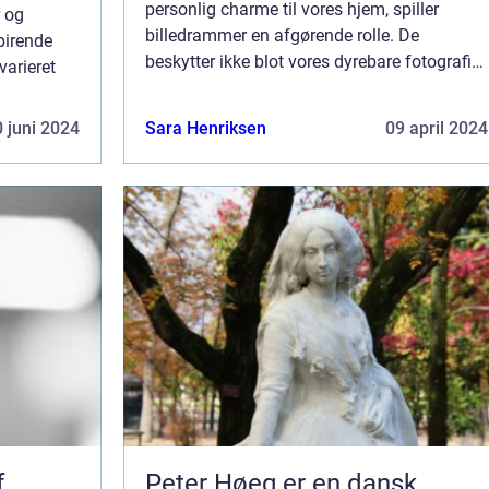
personlig charme til vores hjem, spiller
r og
billedrammer en afgørende rolle. De
pirende
beskytter ikke blot vores dyrebare fotografier
varieret
og kunstværker, men bidrager også til at vise
vores æstetiske sans og stil. Ved at v...
 juni 2024
Sara Henriksen
09 april 2024
unstrum
f
Peter Høeg er en dansk