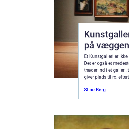
ler
Kunstgalleri mere end bare bil
på vægge
spil. Men
Et Kunstgalleri er ikke
orier fortalt
Det er også et mødeste
e og tid. En
træder ind i et galler
.
giver plads til ro, ef
godt galleri åbner øjn
ktober 2025
Stine Berg