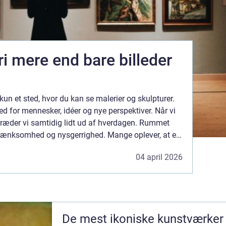
leder
n
 kun et sted, hvor du kan se malerier og skulpturer.
d for mennesker, idéer og nye perspektiver. Når vi
i, træder vi samtidig lidt ud af hverdagen. Rummet
tertænksomhed og nysgerrighed. Mange oplever, at et
ene for nye måder at forstå både...
04 april 2026
De mest ikoniske kunstværker