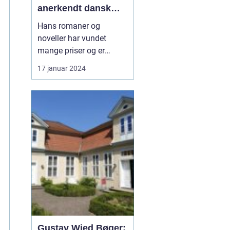
anerkendt dansk
forfatter, som har
Hans romaner og
skrevet adskillige
noveller har vundet
bøger af høj kvalitet
mange priser og er
gennem årene
blevet oversat til flere
17 januar 2024
forskellige sprog. I denne
artikel vil vi udforske
Grøndahls forfatterskab
og dykke ned i hans
betydningsfulde position
inden for den danske
litteratur. Hvis du er en
kun...
Gustav Wied Bøger: