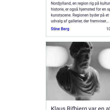
Nordjylland, en region rig på kultu
historie, er også hjemsted for en s
kunstscene. Regionen byder på et 
udvalg af gallerier, der fremviser
kunstværker fra såvel lokale som
Stine Berg
10
internationale kunstnere. Disse k
spiller en afgør...
Klaus Rifbjerg var en a