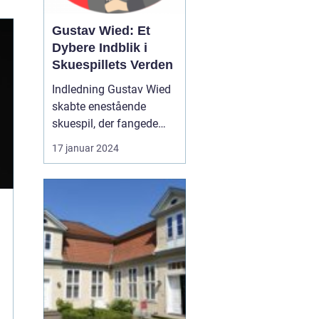
Gustav Wied: Et
Dybere Indblik i
Skuespillets Verden
Indledning Gustav Wied
skabte enestående
skuespil, der fangede
publikum med deres
17 januar 2024
dybde, indlevelse og
skarpe satiriske blik på
samfundet. I denne
artikel vil vi udforske
Gustav Wieds skuespil,
fra deres essens til deres
historiske betydning.
Uanset...