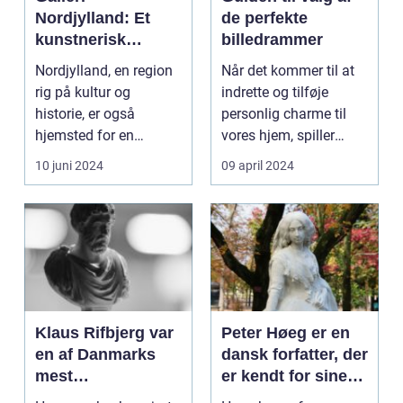
Nordjylland: Et
de perfekte
kunstnerisk
billedrammer
epicenter i det
Nordjylland, en region
Når det kommer til at
danske landskab
rig på kultur og
indrette og tilføje
historie, er også
personlig charme til
hjemsted for en
vores hjem, spiller
spirende kunstscene.
billedrammer en a...
10 juni 2024
09 april 2024
Regio...
Klaus Rifbjerg var
Peter Høeg er en
en af Danmarks
dansk forfatter, der
mest
er kendt for sine
betydningsfulde
spændende,