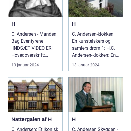
H
H
C. Andersen - Manden
C. Andersen-klokken:
Bag Eventyrene
En kunstelskers og
[INDSÆT VIDEO ER]
samlers drøm 1: H.C.
Hovedoverskrift:
Andersen-klokken: En
Eventyrene af H.C.
kunstelskers og s...
13 januar 2024
13 januar 2024
Andersen ...
Nattergalen af H
H
C. Andersen: Et ikonisk
C. Andersen Skyggen -