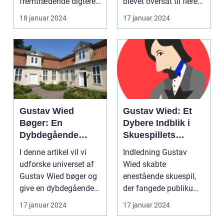
fremtrædende digtere
blevet oversat til flere
årene
og sangskrivere. Hans
forskellige sprog. I...
18 januar 2024
17 januar 2024
sange har...
Gustav Wied
Gustav Wied: Et
Bøger: En
Dybere Indblik i
Dybdegående
Skuespillets
Præsentation og
Verden
I denne artikel vil vi
Indledning Gustav
Historisk
udforske universet af
Wied skabte
Gennemgang
Gustav Wied bøger og
enestående skuespil,
give en dybdegående
der fangede publikum
præsentation a...
med deres dybde,
17 januar 2024
17 januar 2024
indlevelse...