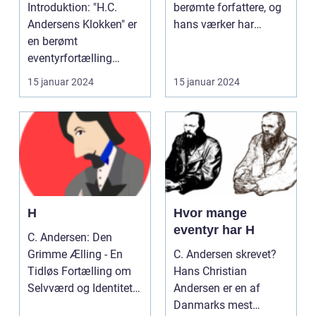
og Fantasi
Introduktion: "H.C.
berømte forfattere, og
Andersens Klokken" er
hans værker har
en berømt
inspireret og fascineret
eventyrfortælling
l...
skrevet af den danske
15 januar 2024
15 januar 2024
forfatte...
H
Hvor mange
eventyr har H
C. Andersen: Den
Grimme Ælling - En
C. Andersen skrevet?
Tidløs Fortælling om
Hans Christian
Selvværd og Identitet
Andersen er en af
vem har ikke hørt om...
Danmarks mest