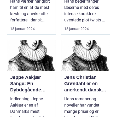
Hans værker har gjort
Hans bøger fanger
forfattere og
filosofiske og
ham til en af de mest
læserne med deres
forfatter til en lang
litterært
læste og anerkendte
intense karakterer,
række bøger, der
komplekse
forfattere i dansk
uventede plot twists og
spænder over
romaner
litteraturhistori...
dybdegående
18 januar 2024
18 januar 2024
forskellige genrer
tematikk...
og temaer
Jeppe Aakjær
Jens Christian
Sange: En
Grøndahl er en
Dybdegående
anerkendt dansk
Undersøgelse af
forfatter, som har
Indledning: Jeppe
Hans romaner og
Danmarks Mest
skrevet adskillige
Aakjær er en af
noveller har vundet
Kendte Digter
bøger af høj
Danmarks mest
mange priser og er
kvalitet gennem