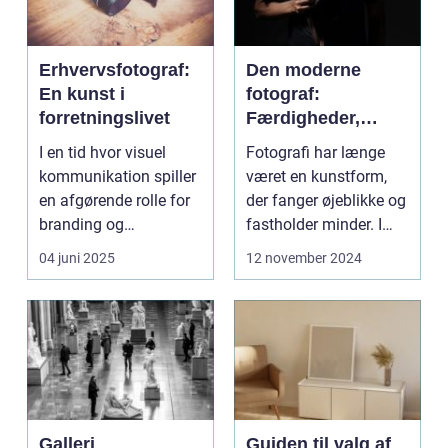
Erhvervsfotograf:
Den moderne
En kunst i
fotograf:
forretningslivet
Færdigheder,
teknik og
I en tid hvor visuel
Fotografi har længe
kreativitet
kommunikation spiller
været en kunstform,
en afgørende rolle for
der fanger øjeblikke og
branding og
fastholder minder. I
markedsfø...
dag, mere end n...
04 juni 2025
12 november 2024
Galleri
Guiden til valg af