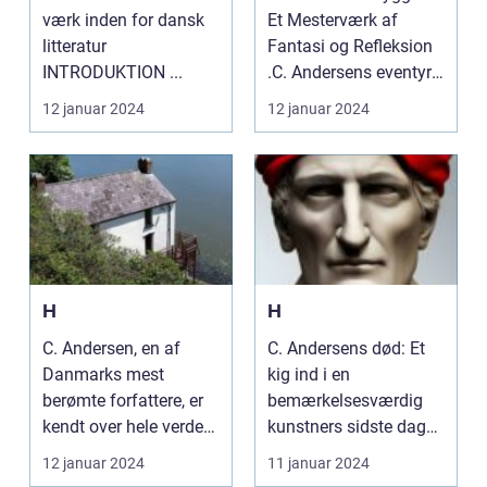
værk inden for dansk
Et Mesterværk af
litteratur
Fantasi og Refleksion
INTRODUKTION ...
.C. Andersens eventyr
"Skyggen" er et ...
12 januar 2024
12 januar 2024
H
H
C. Andersen, en af
C. Andersens død: Et
Danmarks mest
kig ind i en
berømte forfattere, er
bemærkelsesværdig
kendt over hele verden
kunstners sidste dage
for sine eventyr og s...
[1] H.C. Andersens død:
12 januar 2024
11 januar 2024
E...