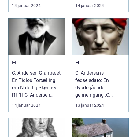
berømte forfattere,
14 januar 2024
14 januar 2024
kendt for s...
H
H
C. Andersen Grantræet:
C. Andersen's
En Tidløs Fortælling
fødselsdato: En
om Naturlig Skønhed
dybdegående
[1] "H.C. Andersen
gennemgang .C.
Grantræet" - En ...
Andersen, en af
14 januar 2024
13 januar 2024
verdens mest berømte
forfa...