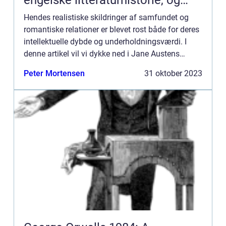
engelske litteraturhistorie, og
hendes bøger er stadig elskede
Hendes realistiske skildringer af samfundet og
af læsere over hele verden
romantiske relationer er blevet rost både for deres
intellektuelle dybde og underholdningsværdi. I
denne artikel vil vi dykke ned i Jane Austens
bøger, deres betydning og historiske udvikling og
Peter Mortensen
31 oktober 2023
give en ...